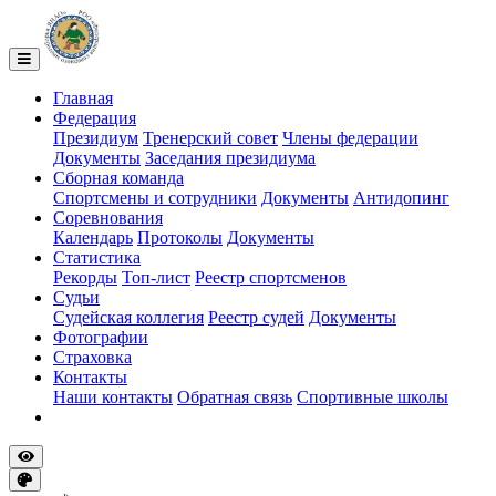
Главная
Федерация
Президиум
Тренерский совет
Члены федерации
Документы
Заседания президиума
Сборная команда
Спортсмены и сотрудники
Документы
Антидопинг
Соревнования
Календарь
Протоколы
Документы
Статистика
Рекорды
Топ-лист
Реестр спортсменов
Судьи
Судейская коллегия
Реестр судей
Документы
Фотографии
Страховка
Контакты
Наши контакты
Обратная связь
Спортивные школы