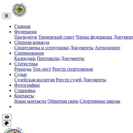
Главная
Федерация
Президиум
Тренерский совет
Члены федерации
Докумен
Сборная команда
Спортсмены и сотрудники
Документы
Антидопинг
Соревнования
Календарь
Протоколы
Документы
Статистика
Рекорды
Топ-лист
Реестр спортсменов
Судьи
Судейская коллегия
Реестр судей
Документы
Фотографии
Страховка
Контакты
Наши контакты
Обратная связь
Спортивные школы