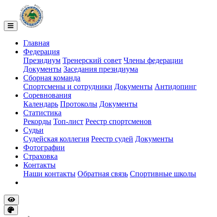
Главная
Федерация
Президиум
Тренерский совет
Члены федерации
Документы
Заседания президиума
Сборная команда
Спортсмены и сотрудники
Документы
Антидопинг
Соревнования
Календарь
Протоколы
Документы
Статистика
Рекорды
Топ-лист
Реестр спортсменов
Судьи
Судейская коллегия
Реестр судей
Документы
Фотографии
Страховка
Контакты
Наши контакты
Обратная связь
Спортивные школы