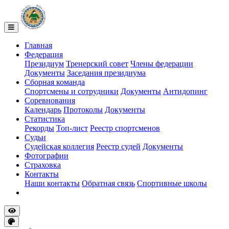
Главная
Федерация
Президиум
Тренерский совет
Члены федерации
Документы
Заседания президиума
Сборная команда
Спортсмены и сотрудники
Документы
Антидопинг
Соревнования
Календарь
Протоколы
Документы
Статистика
Рекорды
Топ-лист
Реестр спортсменов
Судьи
Судейская коллегия
Реестр судей
Документы
Фотографии
Страховка
Контакты
Наши контакты
Обратная связь
Спортивные школы